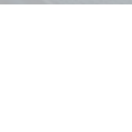
LAMP
Solucions d'il·luminació. Catàleg i galeria d'imatges
Fabricant d'il·luminació professional. Catàleg amb més
de 3.000 referències. Galeries multimèdia. Concurs
online de projectes de disseny d'il·luminació.
Lamp