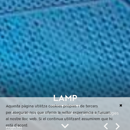
LAMP
✖
Aquesta pàgina utilitza cookies pròpies i de tercers
per asegurar-nos que oferim la millor experiència a l'usuari
Solucions d'il·luminació. Catàleg i galeria d'imatges
al nostre lloc web. Si el continua utilitzant assumirem que hi
està d'acord.
Projectes