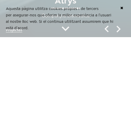
Atrys
✖
Aquesta pàgina utilitza cookies pròpies i de tercers
per asegurar-nos que oferim la millor experiència a l'usuari
Companyia biomèdica
al nostre lloc web. Si el continua utilitzant assumirem que hi
està d'acord.
Projectes
Atrys
Companyia biomèdica
Companyia biomèdica dedicada a la prestació de serveis
diagnòstics i tractaments mèdics d'excel·lència.
Atrys - Companyia biomèdica