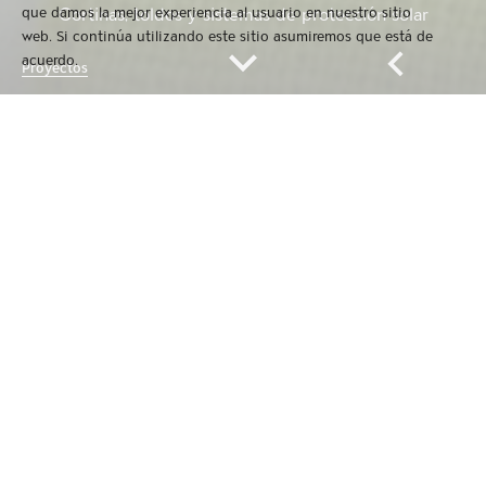
que damos la mejor experiencia al usuario en nuestro sitio
Cortinas, toldos y sistemas de protección solar
web. Si continúa utilizando este sitio asumiremos que está de
acuerdo.
Proyectos
Gravent
Cortinas, toldos y sistemas de protección solar
Gravent es un fabricante de productos de protección
solar interior y exterior, especialista en
cortinas enrollables de tejido screen
. Catalogo,
proyectos y buscador.
Gravent | Cortines, tendalls i sistemes de protecció
solar