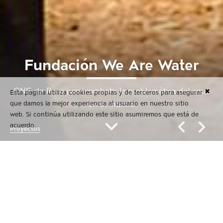
Fundación We Are Water
ONG de Roca para combatir la problemática del agua
✖
Esta página utiliza cookies propias y de terceros para asegurar
que damos la mejor experiencia al usuario en nuestro sitio
en el mundo
web. Si continúa utilizando este sitio asumiremos que está de
acuerdo.
Proyectos
Fundación We Are Water
ONG de Roca para combatir la problemática del agua en
el mundo