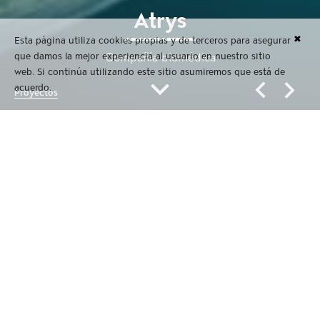
Atrys
✖
Esta página utiliza cookies propias y de terceros para asegurar
que damos la mejor experiencia al usuario en nuestro sitio
Compañía biomédica
web. Si continúa utilizando este sitio asumiremos que está de
acuerdo.
Proyectos
Atrys
Compañía biomédica
Compañía biomédica dedicada a la prestación de
servicios diagnósticos y tratamientos médicos de
excelencia.